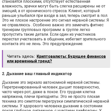
становятся плоскими, отсутствует естественная
влажность, зрачки могут быть слегка расширены не от
эмоций, а от хронического стресса. Клиент, который
раньше улыбался при входе в зал, теперь смотрит в пол.
Это не плохое настроение это сигнал нервной системы: Я
не справляюсь . Особенно важно это замечать фитнес
тренерам групповых программ: в группе легко
пропустить такие детали. Если один из участников
перестал участвовать в общении, избегает зрительного
контакта это не лень. Это предупреждение.
Читать здесь:
Криптовалюты: Будущее финансов
или временный тренд?
2. Дыхание ваш главный индикатор
Дыхание это зеркало автономной нервной системы.
Перетренированный человек дышит поверхностно,
часто через рот, даже в покое. Его грудная клетка
напряжена, плечи приподняты. Это не просто плохая
техника это симптом перегрузки симпатической нервной
системы. У здорового человека дыхание в состоянии
покоя глубокое, ритмичное, с участием диафрагмы. У