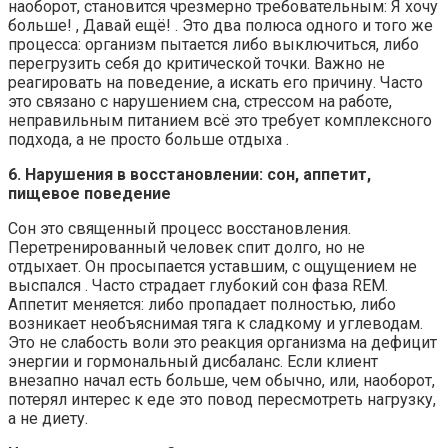
наоборот, становится чрезмерно требовательным: Я хочу
больше! , Давай ещё! . Это два полюса одного и того же
процесса: организм пытается либо выключиться, либо
перегрузить себя до критической точки. Важно не
реагировать на поведение, а искать его причину. Часто
это связано с нарушением сна, стрессом на работе,
неправильным питанием всё это требует комплексного
подхода, а не просто больше отдыха .
6. Нарушения в восстановлении: сон, аппетит,
пищевое поведение
Сон это священный процесс восстановления.
Перетренированный человек спит долго, но не
отдыхает. Он просыпается уставшим, с ощущением не
выспался . Часто страдает глубокий сон фаза REM.
Аппетит меняется: либо пропадает полностью, либо
возникает необъяснимая тяга к сладкому и углеводам.
Это не слабость воли это реакция организма на дефицит
энергии и гормональный дисбаланс. Если клиент
внезапно начал есть больше, чем обычно, или, наоборот,
потерял интерес к еде это повод пересмотреть нагрузку,
а не диету.