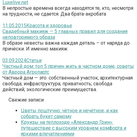
Luxelive.net
В непростые времена всегда находятся те, кто, несмотря
на трудности, не сдается. Два брата-акробата
11.05.2015
Красота и здоровье
Свадебный макияж — 5 главных правил для создания
неповторимого образа
В образе невесты важна каждая деталь – от наряда до
причёски. И именно макияж
03.09.2024
Статьи
Частный дом: топ 5 причин жить в частном доме, советы
от Аврора Агропартс
Частный дом — это: собственный участок; архитектурная
свобода; инфраструктура; приватность; свобода
действий; экологические преимущества.
Свежие записи
Цветы поштучно: чётное и нечётное, и как
собрать букет самому
Круизы на теплоходе «Александр Грин»:
путешествие с высоким уровнем комфорта и
яркими впечатлениями