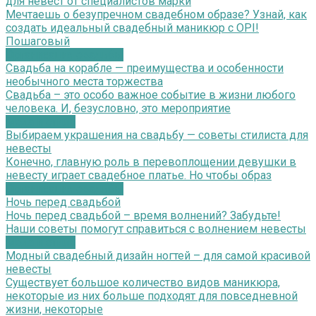
для невест от специалистов марки
Мечтаешь о безупречном свадебном образе? Узнай, как
создать идеальный свадебный маникюр с OPI!
Пошаговый
Организация свадьбы
Свадьба на корабле — преимущества и особенности
необычного места торжества
Свадьба – это особо важное событие в жизни любого
человека. И, безусловно, это мероприятие
Мода и стиль
Выбираем украшения на свадьбу — советы стилиста для
невесты
Конечно, главную роль в перевоплощении девушки в
невесту играет свадебное платье. Но чтобы образ
Организация свадьбы
Ночь перед свадьбой
Ночь перед свадьбой – время волнений? Забудьте!
Наши советы помогут справиться с волнением невесты
Мода и стиль
Модный свадебный дизайн ногтей – для самой красивой
невесты
Существует большое количество видов маникюра,
некоторые из них больше подходят для повседневной
жизни, некоторые