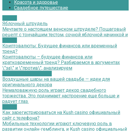
Красота и здоровье
Свадебное путешествие
Статьи
Яблочный штрудель
Мечтаете о настоящем венском штруделе? Пошаговый
рецепт с тончайшим тестом, сочной яблочной начинкой и
Статьи
Криптовалюты: Будущее финансов или временный
тренд?
Криптовалюты – будущее финансов или
кратковременный тренд? Разбираемся в аргументах
\"за\" и \"против\", анализируем
Оформление свадьбы
Воздушные шары на вашей свадьбе — идеи для
оригинального декора
Немаловажную роль играет декор свадебного
торжества. Это поднимает настроение еще больше и
радует глаз.
Статьи
Как зарегистрироваться на Kush casino официальный
сайт с телефона?
Мобильные технологии играют ключевую роль в
развитии онлайн-гемблинга, и Kush casino официальный