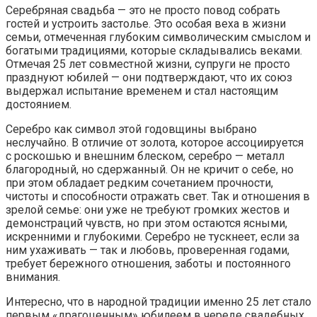
Серебряная свадьба — это не просто повод собрать
гостей и устроить застолье. Это особая веха в жизни
семьи, отмеченная глубоким символическим смыслом и
богатыми традициями, которые складывались веками.
Отмечая 25 лет совместной жизни, супруги не просто
празднуют юбилей — они подтверждают, что их союз
выдержал испытание временем и стал настоящим
достоянием.
Серебро как символ этой годовщины выбрано
неслучайно. В отличие от золота, которое ассоциируется
с роскошью и внешним блеском, серебро — металл
благородный, но сдержанный. Он не кричит о себе, но
при этом обладает редким сочетанием прочности,
чистоты и способности отражать свет. Так и отношения в
зрелой семье: они уже не требуют громких жестов и
демонстраций чувств, но при этом остаются ясными,
искренними и глубокими. Серебро не тускнеет, если за
ним ухаживать — так и любовь, проверенная годами,
требует бережного отношения, заботы и постоянного
внимания.
Интересно, что в народной традиции именно 25 лет стало
первым «драгоценным» юбилеем в череде свадебных