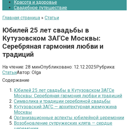
Красота и здоровье
Свадебное путешествие
Главная страница
»
Статьи
Юбилей 25 лет свадьбы в
Кутузовском ЗАГСе Москвы:
Серебряная гармония любви и
традиций
На чтение:
28 мин
Опубликовано:
12.12.2025
Рубрика:
Статьи
Автор:
Olga
Содержание
Юбилей 25 лет свадьбы в Кутузовском ЗАГСе
Москвы: Серебряная гармония любви и традиций
Символика и традиции серебряной свадьбы
Кутузовский ЗАГС — архитектурная жемчужина
Москвы
Организационные аспекты юбилейной церемонии
Возобновление супружеских клятв — сердце
церемонии