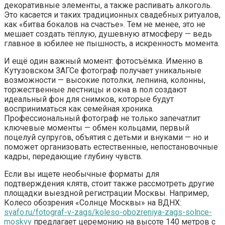
декоративные элементы, а также распивать алкоголь.
Это касается и таких традиционных свадебных ритуалов,
как «битва бокалов на счастье». Тем не менее, это не
мешает создать тёплую, душевную атмосферу — ведь
главное в юбилее не пышность, а искренность момента.
И ещё один важный момент: фотосъёмка. Именно в
Кутузовском ЗАГСе фотограф получает уникальные
возможности — высокие потолки, лепнина, колонны,
торжественные лестницы и окна в пол создают
идеальный фон для снимков, которые будут
восприниматься как семейная хроника.
Профессиональный фотограф не только запечатлит
ключевые моменты — обмен кольцами, первый
поцелуй супругов, объятия с детьми и внуками — но и
поможет организовать естественные, непостановочные
кадры, передающие глубину чувств.
Если вы ищете необычные форматы для
подтверждения клятв, стоит также рассмотреть другие
площадки выездной регистрации Москвы. Например,
Колесо обозрения «Солнце Москвы» на ВДНХ:
svafo.ru/fotograf-v-zags/koleso-obozreniya-zags-solnce-
moskvy
предлагает церемонию на высоте 140 метров с