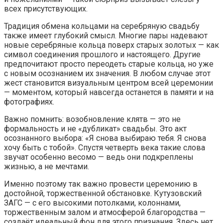
всех присутствующих.
Традиция обмена кольцами на серебряную свадьбу
также имеет глубокий смысл. Многие пары надевают
новые серебряные кольца поверх старых золотых — как
символ соединения прошлого и настоящего. Другие
предпочитают просто переодеть старые кольца, но уже
с новым осознанием их значения. В любом случае этот
жест становится визуальным центром всей церемонии
— моментом, который навсегда останется в памяти и на
фотографиях.
Важно помнить: возобновление клятв — это не
формальность и не «дубликат» свадьбы. Это акт
осознанного выбора: «Я снова выбираю тебя. Я снова
хочу быть с тобой». Спустя четверть века такие слова
звучат особенно весомо — ведь они подкреплены
жизнью, а не мечтами.
Именно поэтому так важно провести церемонию в
достойной, торжественной обстановке. Кутузовский
ЗАГС — с его высокими потолками, колоннами,
торжественным залом и атмосферой благородства —
создаёт идеальный фон для этого признания. Здесь нет