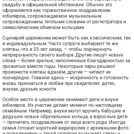
свадьбу в официальной обстановке. Обычно это
оформляется как торжественное поздравление
юбиляров, сопровождаемое музыкальным
сопровождением, тёплыми словами от регистратора и
символическим обменом кольцами.
Сценарий церемонии может быть как классическим, так
и индивидуальным. Часто супруги выбирают те же
клятвы, что и 25 лет назад, — чтобы подчеркнуть
непрерывность своего выбора. Другие пишут новые
слова — более зрелые, наполненные благодарностью за
прожитые вместе годы. Некоторые пары решают
произнести клятвы вдвоём, другие — читают их
поочерёдно. Главное здесь — искренность и готовность
вновь признаться в любви при свидетелях: детях,
внуках, друзьях юности.
Особое место в церемонии занимают дети и внуки
юбиляров. Их участие делает момент по-настоящему
семейным. Например, внуки могут вручить бабушке и
дедушке новые обручальные кольца, а взрослые дети
— прочитать поздравление от лица всего рода. Иногда
семья готовит короткий видеоролик с архивными фото
и пожеланиями — такой сюрприз вызывает слёзы у