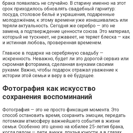
брака появилась не случайно. В старину именно на этот
срок приходилось обновлять свадебный гарнитур:
посуда, столовое бельё и украшения, подаренные
молодожёнам, к этому времени уже изнашивались или
теряли актуальность. Сегодня же серебро — это не
замена, а подтверждение ценности союза. Это материал,
который не тускнеет, не ржавеет, не теряет блеска — как
и истинная любовь, проверенная временем.
Главное в подарке на серебряную свадьбу —
искренность. Неважно, будет ли это дорогой сервиз или
скромная фоторамка, сделанная внуками своими
руками. Важно, чтобы подарок отражал уважение к
истории этой семьи и веру в её будущее.
Фотография как искусство
сохранения воспоминаний
Фотография — это не просто фиксация момента. Это
способ остановить время, сохранить эмоции, передать
потомкам атмосферу важнейшего события в жизни
семьи. Особенно это ценно на юбилее 25-летия брака,
когда рядом — дети, внуки, друзья юности, а в глазах