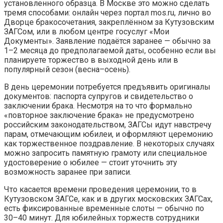
установленного образца. В Москве это можно сделать
тремя способами: онлайн через портал mos.ru, лично во
Дворце бракосочетания, закреплённом за Кутузовским
ЗАГСом, или в любом центре госуслуг «Мои
Документы». Заявление подаётся заранее — обычно за
1–2 месяца до предполагаемой даты, особенно если вы
планируете торжество в выходной день или в
популярный сезон (весна–осень).
В день церемонии потребуется предъявить оригиналы
документов: паспорта супругов и свидетельство о
заключении брака. Несмотря на то что формально
«повторное заключение брака» не предусмотрено
российским законодательством, ЗАГСы идут навстречу
парам, отмечающим юбилеи, и оформляют церемонию
как торжественное поздравление. В некоторых случаях
можно запросить памятную грамоту или специальное
удостоверение о юбилее — стоит уточнить эту
возможность заранее при записи.
Что касается времени проведения церемонии, то в
Кутузовском ЗАГСе, как и в других московских ЗАГСах,
есть фиксированные временные слоты — обычно по
30–40 минут. Для юбилейных торжеств сотрудники