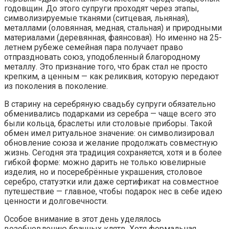
годовщин. До этого супруги проходят через этапы,
символизируемые тканями (ситцевая, льняная),
металлами (оловянная, медная, стальная) и природными
материалами (деревянная, фаянсовая). Но именно на 25-
летнем рубеже семейная пара получает право
отпраздновать союз, уподобленный благородному
металлу. Это признание того, что брак стал не просто
крепким, а ценным — как реликвия, которую передают
из поколения в поколение.
В старину на серебряную свадьбу супруги обязательно
обменивались подарками из серебра — чаще всего это
были кольца, браслеты или столовые приборы. Такой
обмен имел ритуальное значение: он символизировал
обновление союза и желание продолжать совместную
жизнь. Сегодня эта традиция сохраняется, хотя и в более
гибкой форме: можно дарить не только ювелирные
изделия, но и посеребрённые украшения, столовое
серебро, статуэтки или даже сертификат на совместное
путешествие — главное, чтобы подарок нес в себе идею
ценности и долговечности.
Особое внимание в этот день уделялось
возобновлению брачных клятв. Хотя формальная