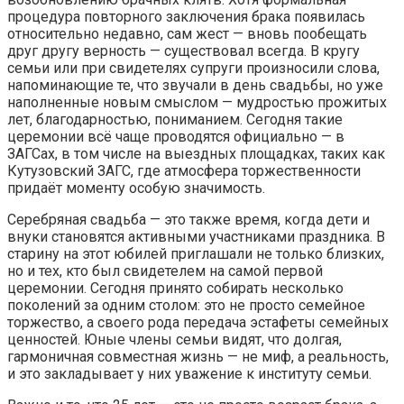
процедура повторного заключения брака появилась
относительно недавно, сам жест — вновь пообещать
друг другу верность — существовал всегда. В кругу
семьи или при свидетелях супруги произносили слова,
напоминающие те, что звучали в день свадьбы, но уже
наполненные новым смыслом — мудростью прожитых
лет, благодарностью, пониманием. Сегодня такие
церемонии всё чаще проводятся официально — в
ЗАГСах, в том числе на выездных площадках, таких как
Кутузовский ЗАГС, где атмосфера торжественности
придаёт моменту особую значимость.
Серебряная свадьба — это также время, когда дети и
внуки становятся активными участниками праздника. В
старину на этот юбилей приглашали не только близких,
но и тех, кто был свидетелем на самой первой
церемонии. Сегодня принято собирать несколько
поколений за одним столом: это не просто семейное
торжество, а своего рода передача эстафеты семейных
ценностей. Юные члены семьи видят, что долгая,
гармоничная совместная жизнь — не миф, а реальность,
и это закладывает у них уважение к институту семьи.