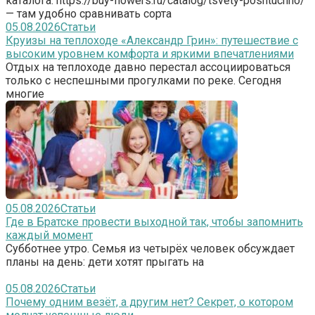
каталога: https://buy-flowers.ru/catalog/tsvety-poshtuchno/
— там удобно сравнивать сорта
05.08.2026
Статьи
Круизы на теплоходе «Александр Грин»: путешествие с
высоким уровнем комфорта и яркими впечатлениями
Отдых на теплоходе давно перестал ассоциироваться
только с неспешными прогулками по реке. Сегодня
многие
05.08.2026
Статьи
Где в Братске провести выходной так, чтобы запомнить
каждый момент
Субботнее утро. Семья из четырёх человек обсуждает
планы на день: дети хотят прыгать на
05.08.2026
Статьи
Почему одним везёт, а другим нет? Секрет, о котором