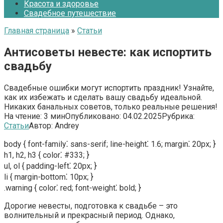
Красота и здоровье
Свадебное путешествие
Главная страница
»
Статьи
Антисоветы невесте: как испортить
свадьбу
Свадебные ошибки могут испортить праздник! Узнайте,
как их избежать и сделать вашу свадьбу идеальной.
Никаких банальных советов, только реальные решения!
На чтение:
3 мин
Опубликовано:
04.02.2025
Рубрика:
Статьи
Автор:
Andrey
body { font-family⁚ sans-serif; line-height⁚ 1.6; margin⁚ 20px; }
h1, h2, h3 { color⁚ #333; }
ul, ol { padding-left⁚ 20px; }
li { margin-bottom⁚ 10px; }
.warning { color⁚ red; font-weight⁚ bold; }
Дорогие невесты, подготовка к свадьбе – это
волнительный и прекрасный период. Однако,