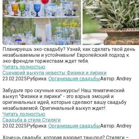
Планируешь эко-свадьбу? Узнай, как сделать твой день
незабываемым и устойчивым! Европейский подход к
эко-френдли торжествам ждет тебя.
Читать полностью
Сценарий выкупа невесты Физики и лирики
23.02.2025
Рубрика:
Организация свадьбы
Автор:
Andrey
Забудьте про скучные конкурсы! Наш тематический
выкуп "Физики и лирики" - это взрыв эмоций и
оригинальных идей, которые сделают вашу свадьбу
незабываемой. Оригинальный выкуп ждет!
Читать полностью
Свадьба в стиле Стиляги
20.02.2025
Рубрика:
Организация свадьбы
Автор:
Andrey
Хочешь свадьбу, которая взорвет танцпол? Стиляги –