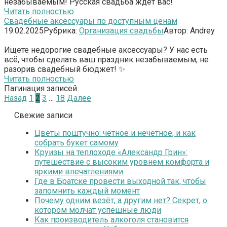
незабываемым! Русская свадьба ждет вас!
Читать полностью
Свадебные аксессуары по доступным ценам
19.02.2025
Рубрика:
Организация свадьбы
Автор:
Andrey
Ищете недорогие свадебные аксессуары? У нас есть
всё, чтобы сделать ваш праздник незабываемым, не
разорив свадебный бюджет! ✨
Читать полностью
Пагинация записей
Назад
1
2
3
…
18
Далее
Свежие записи
Цветы поштучно: чётное и нечётное, и как
собрать букет самому
Круизы на теплоходе «Александр Грин»:
путешествие с высоким уровнем комфорта и
яркими впечатлениями
Где в Братске провести выходной так, чтобы
запомнить каждый момент
Почему одним везёт, а другим нет? Секрет, о
котором молчат успешные люди
Как производитель алкоголя становится