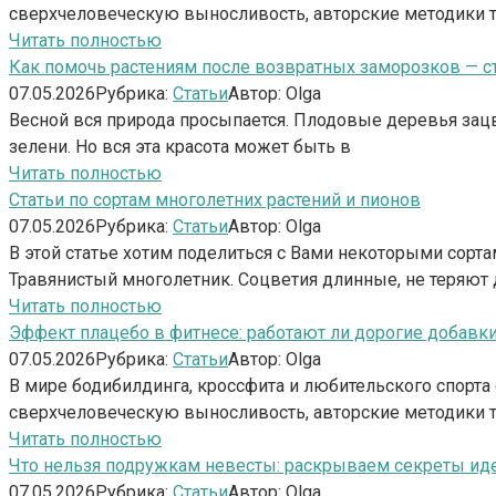
сверхчеловеческую выносливость, авторские методики т
Читать полностью
Как помочь растениям после возвратных заморозков — ст
07.05.2026
Рубрика:
Статьи
Автор:
Olga
Весной вся природа просыпается. Плодовые деревья зац
зелени. Но вся эта красота может быть в
Читать полностью
Статьи по сортам многолетних растений и пионов
07.05.2026
Рубрика:
Статьи
Автор:
Olga
В этой статье хотим поделиться с Вами некоторыми сор
Травянистый многолетник. Соцветия длинные, не теряют
Читать полностью
Эффект плацебо в фитнесе: работают ли дорогие добав
07.05.2026
Рубрика:
Статьи
Автор:
Olga
В мире бодибилдинга, кроссфита и любительского спор
сверхчеловеческую выносливость, авторские методики т
Читать полностью
Что нельзя подружкам невесты: раскрываем секреты ид
07.05.2026
Рубрика:
Статьи
Автор:
Olga