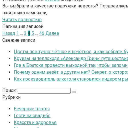
Вы выбрали в качестве подружки невесты? Поздравляем! Т
наверняка замечали,
Читать полностью
Пагинация записей
Назад
1
…
3
4
5
…
46
Далее
Свежие записи
Цветы поштучно: чётное и нечётное, и как собрать б
Круизы на теплоходе «Александр Грин»: путешеств
Где в Братске провести выходной так, чтобы запо
Почему одним везёт, а другим нет? Секрет, о кото
Как производитель алкоголя становится лидером ры
Поиск:
Рубрики
Вечерние платья
Гости на свадьбе
Красота и здоровье