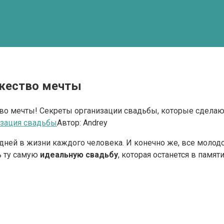
ржество мечты
ство мечты! Секреты организации свадьбы, которые сдел
зация свадьбы
Автор:
Andrey
дней в жизни каждого человека. И конечно же, все молод
ь ту самую
идеальную свадьбу
, которая останется в памя