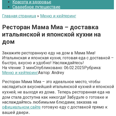
Красота и здоровье
Свадебное путешествие
Главная страница
»
Меню и кейтеринг
Ресторан Мама Миа – доставка
итальянской и японской кухни на
дом
Закажите ресторанную еду на дом в Мама Миа!
Итальянская и японская кухня, готовая еда с доставкой –
быстро, вкусно и удобно! Наслаждайтесь!
На чтение:
3 мин
Опубликовано:
06.02.2025
Рубрика:
Меню и кейтеринг
Автор:
Andrey
Ресторан
Мама Миа
– это идеальное место‚ чтобы
насладиться вкуснейшей
итальянской кухней
и
японской
кухней
‚ не выходя из дома․ Теперь
ресторанная еда на
дом
стала доступна как никогда! Забудьте о готовке и
наслаждайтесь любимыми блюдами‚ заказав на
официальном сайте
готовую еду с доставкой
прямо к
вашей двери․