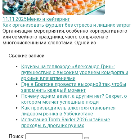
11.11.2025
Меню и кейтеринг
Как организовать фуршет без стресса и лишних затрат
Организация мероприятия, особенно корпоративного
или семейного праздника, часто сопряжена с
многочисленными хлопотами. Одной из
Свежие записи
Круизы на теплоходе «Александр Грин»:
путешествие с высоким уровнем комфорта и
яркими впечатлениями
Где в Братске провести выходной так, чтобы
запомнить каждый момент
Почему одним везёт, а другим нет? Секрет, о
котором молчат успешные люди
Как производитель алкоголя становится
лидером рынка в Узбекистане
Испытания Tomb Raider 2026 и тайные
проходы в древних руинах
Поиск: