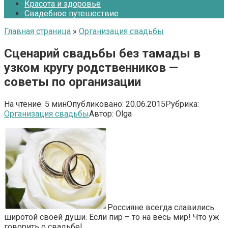
Красота и здоровье
Свадебное путешествие
Главная страница
»
Организация свадьбы
Сценарий свадьбы без тамады в
узком кругу родственников —
советы по организации
На чтение:
5 мин
Опубликовано:
20.06.2015
Рубрика:
Организация свадьбы
Автор:
Olga
Россияне всегда славились
широтой своей души. Если пир – то на весь мир! Что уж
говорить о свадьбе!