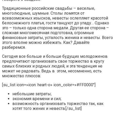
Традиционные российские свадьбы – веселые,
многолюдные, шумные. Столы ломятся от
всевозможных изысков, невесты ослепляет красотой
белоснежного платья, гости танцуют до упаду… Однако
это – только одна сторона медали. Другая ее сторона –
сложная многомесячная подготовка, огромные
финансовые затраты, усталость жениха и невесты. Всего
этого вполне можно избежать. Как? Давайте
разберемся.
Сегодня все больше и больше будущих молодоженов
предпочитают организовать свое торжество в кругу
самых близких и родных людей, и эта тенденция не
может не радовать. Ведь в этом, несомненно, есть
множество плюсов:
[su_list icon=»icon: heart-o» icon_color=»#FF0000″]
небольшие затраты;
экономия времени и сил;
возможность организовать торжество так, как
хотят того жених и невеста.[/su_list]