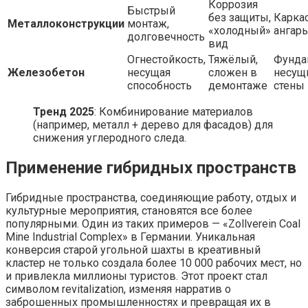
Коррозия
Быстрый
без защиты,
Карка
Металлоконструкции
монтаж,
«холодный»
ангар
долговечность
вид
Огнестойкость,
Тяжёлый,
Фунда
Железобетон
несущая
сложен в
несущ
способность
демонтаже
стены
Тренд 2025
: Комбинирование материалов
(например, металл + дерево для фасадов) для
снижения углеродного следа.
Применение гибридных пространств
Гибридные пространства, соединяющие работу, отдых и
культурные мероприятия, становятся все более
популярными. Один из таких примеров — «Zollverein Coal
Mine Industrial Complex» в Германии. Уникальная
конверсия старой угольной шахты в креативный
кластер не только создала более 10 000 рабочих мест, но
и привлекла миллионы туристов. Этот проект стал
символом revitalization, изменяя нарратив о
заброшенных промышленностях и превращая их в