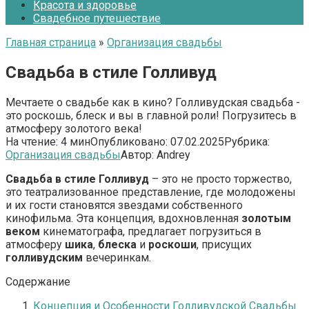
Красота и здоровье
Свадебное путешествие
Главная страница
»
Организация свадьбы
Свадьба в стиле Голливуд
Мечтаете о свадьбе как в кино? Голливудская свадьба -
это роскошь, блеск и вы в главной роли! Погрузитесь в
атмосферу золотого века!
На чтение:
4 мин
Опубликовано:
07.02.2025
Рубрика:
Организация свадьбы
Автор:
Andrey
Свадьба в стиле Голливуд
– это не просто торжество,
это театрализованное представление, где молодожены
и их гости становятся звездами собственного
кинофильма. Эта концепция, вдохновленная
золотым
веком
кинематографа, предлагает погрузиться в
атмосферу
шика
,
блеска
и
роскоши
, присущих
голливудским
вечеринкам.
Содержание
Концепция и Особенности Голливудской Свадьбы