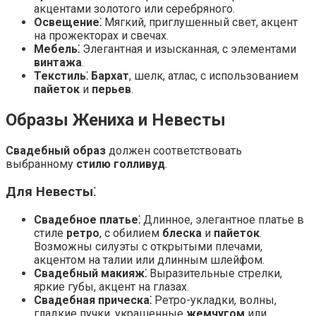
акцентами золотого или серебряного.
Освещение⁚
Мягкий, приглушенный свет, акцент
на прожекторах и свечах.
Мебель⁚
Элегантная и изысканная, с элементами
винтажа
.
Текстиль⁚
Бархат
, шелк, атлас, с использованием
пайеток
и
перьев
.
Образы Жениха и Невесты
Свадебный образ
должен соответствовать
выбранному
стилю голливуд
.
Для Невесты⁚
Свадебное платье⁚
Длинное, элегантное платье в
стиле
ретро
, с обилием
блеска
и
пайеток
.
Возможны силуэты с открытыми плечами,
акцентом на талии или длинным шлейфом.
Свадебный макияж⁚
Выразительные стрелки,
яркие губы, акцент на глазах.
Свадебная прическа⁚
Ретро-укладки, волны,
гладкие пучки, украшенные
жемчугом
или