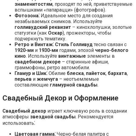
знаменитостям
, проходят по ней, приветствуемые
вспышками «папарацци» (фотографов).
Фотозона⁚
Идеальное место для создания
незабываемых снимков. Используйте
голливудский реквизит
– кинохлопушки, золотые
статуэтки (как
Оскар
), прожекторы, чтобы
подчеркнуть тематику.
Ретро и Винтаж⁚
Стиль Голливуд
тесно связан с
1920-ми
и
1930-ми
годами, эпохой
черно-белого
кино
. Используйте
винтажные
элементы в
свадебном декоре
– старинные афиши,
граммофоны, ретро автомобили.
Гламур и Шик⁚
Обилие
блеска
,
пайеток
,
бархата
,
перьев
и
жемчуга
– неотъемлемые
составляющие
гламурной свадьбы
.
Свадебный Декор и Оформление
Свадебный декор
играет ключевую роль в создании
атмосферы
звездной свадьбы
. Рекомендуется
использовать⁚
Цветовая гамма⁚
Черно-белая палитра с