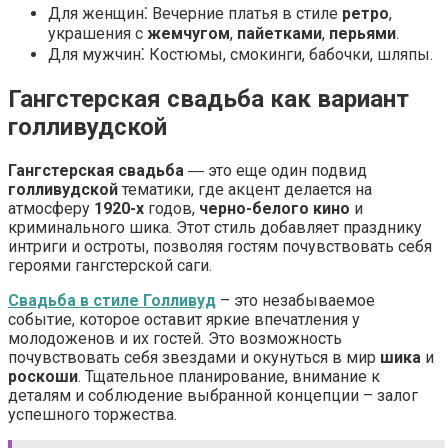
Для женщин⁚ Вечерние платья в стиле
ретро
,
украшения с
жемчугом
,
пайетками
,
перьями
.
Для мужчин⁚ Костюмы, смокинги, бабочки, шляпы.
Гангстерская свадьба как вариант
голливудской
Гангстерская свадьба
― это еще один подвид
голливудской
тематики, где акцент делается на
атмосферу
1920-х
годов,
черно-белого кино
и
криминального шика. Этот стиль добавляет празднику
интриги и остроты, позволяя гостям почувствовать себя
героями гангстерской саги.
Свадьба в стиле Голливуд
– это незабываемое
событие, которое оставит яркие впечатления у
молодоженов и их гостей. Это возможность
почувствовать себя звездами и окунуться в мир
шика
и
роскоши
. Тщательное планирование, внимание к
деталям и соблюдение выбранной концепции – залог
успешного торжества.