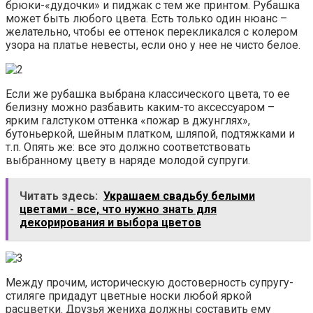
брюки-«дудочки» и пиджак с тем же принтом. Рубашка
может быть любого цвета. Есть только один нюанс –
желательно, чтобы ее оттенок перекликался с колером
узора на платье невесты, если оно у нее не чисто белое.
Если же рубашка выбрана классического цвета, то ее
белизну можно разбавить каким-то аксессуаром –
ярким галстуком оттенка «пожар в джунглях»,
бутоньеркой, шейным платком, шляпой, подтяжками и
т.п. Опять же: все это должно соответствовать
выбранному цвету в наряде молодой супруги.
Читать здесь:
Украшаем свадьбу белыми
цветами - все, что нужно знать для
декорирования и выбора цветов
Между прочим, историческую достоверность супругу-
стиляге придадут цветные носки любой яркой
расцветки. Друзья жениха должны составить ему