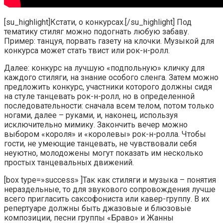
[su_highlight]Кстати, о конкурсах.[/su_highlight] Под
тематику стиляг можно подогнать любую забаву.
Пример: танцуя, порвать газету на клочки. Музыкой для
конкурса может стать твист или рок-н-ролл.
Далее: конкурс на лучшую «подпольную» кличку для
каждого стиляги, на знание особого сленга. Затем можно
предложить конкурс, участники которого должны сидя
на стуле танцевать рок-н-ролл, но в определенной
последовательности: сначала всем телом, потом только
ногами, далее – руками, и, наконец, используя
исключительно мимику. Закончить вечер можно
выбором «короля» и «королевы» рок-н-ролла. Чтобы
гости, не умеющие танцевать, не чувствовали себя
неуютно, молодожены могут показать им несколько
простых танцевальных движений.
[box type=»success» ]Так как стиляги и музыка – понятия
нераздельные, то для звукового сопровождения лучше
всего пригласить саксофониста или кавер-группу. В их
репертуаре должны быть джазовые и блюзовые
композиции, песни группы «Браво» и Жанны