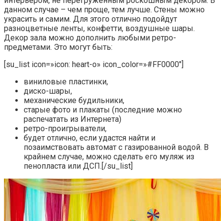
интерьером, не перегруженным роскошным декором. В
данном случае – чем проще, тем лучше. Стены можно
украсить и самим. Для этого отлично подойдут
разноцветные ленты, конфетти, воздушные шары.
Декор зала можно дополнить любыми ретро-
предметами. Это могут быть:
[su_list icon=»icon: heart-o» icon_color=»#FF0000″]
виниловые пластинки,
диско-шары,
механические будильники,
старые фото и плакаты (последние можно
распечатать из Интернета)
ретро-проигрыватели,
будет отлично, если удастся найти и
позаимствовать автомат с газированной водой. В
крайнем случае, можно сделать его муляж из
пенопласта или ДСП.[/su_list]