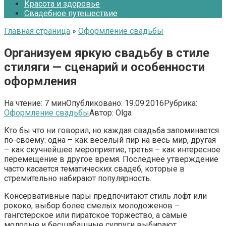
Красота и здоровье
Свадебное путешествие
Главная страница
»
Оформление свадьбы
Организуем яркую свадьбу в стиле
стиляги — сценарий и особенности
оформления
На чтение:
7 мин
Опубликовано:
19.09.2016
Рубрика:
Оформление свадьбы
Автор:
Olga
Кто бы что ни говорил, но каждая свадьба запоминается
по-своему: одна – как веселый пир на весь мир, другая
– как скучнейшее мероприятие, третья – как интересное
перемещение в другое время. Последнее утверждение
часто касается тематических свадеб, которые в
стремительно набирают популярность.
Консервативные пары предпочитают стиль лофт или
рококо, выбор более смелых молодоженов –
гангстерское или пиратское торжество, а самые
молодые и бесшабашные супруги выбирают