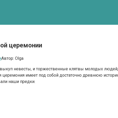
ной церемонии
и
Автор:
Olga
выкуп невесты, и торжественные клятвы молодых людей, и 
ная церемония имеет под собой достаточно древнюю исто
али наши предки.