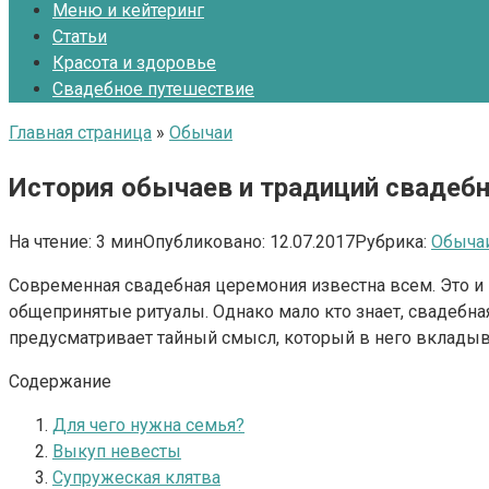
Меню и кейтеринг
Статьи
Красота и здоровье
Свадебное путешествие
Главная страница
»
Обычаи
История обычаев и традиций свадеб
На чтение:
3 мин
Опубликовано:
12.07.2017
Рубрика:
Обыча
Современная свадебная церемония известна всем. Это и 
общепринятые ритуалы. Однако мало кто знает, свадеб
предусматривает тайный смысл, который в него вкладыв
Содержание
Для чего нужна семья?
Выкуп невесты
Супружеская клятва