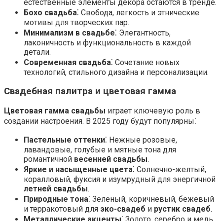
естественные элементы декора остаются в тренде.
Бохо свадьба
⁚ Свобода, легкость и этнические
мотивы для творческих пар.
Минимализм в свадьбе
⁚ Элегантность,
лаконичность и функциональность в каждой
детали.
Современная свадьба
⁚ Сочетание новых
технологий, стильного дизайна и персонализации.
Свадебная палитра и цветовая гамма
Цветовая гамма свадьбы
играет ключевую роль в
создании настроения. В 2025 году будут популярны⁚
Пастельные оттенки
⁚ Нежные розовые,
лавандовые, голубые и мятные тона для
романтичной
весенней свадьбы
.
Яркие и насыщенные цвета
⁚ Солнечно-желтый,
коралловый, фуксия и изумрудный для энергичной
летней свадьбы
.
Природные тона
⁚ Зеленый, коричневый, бежевый
и терракотовый для
эко-свадеб
и
рустик свадеб
.
Металлические акценты
⁚ Золото, серебро и медь