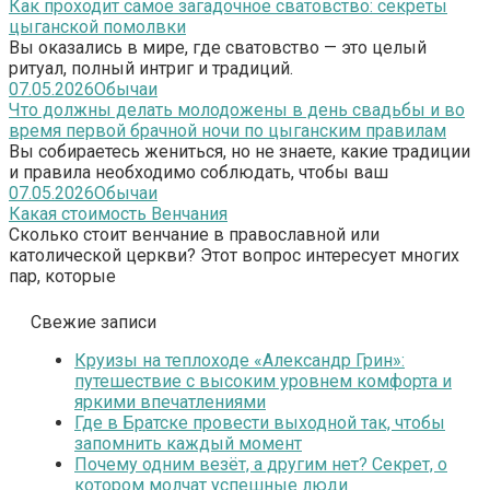
Как проходит самое загадочное сватовство: секреты
цыганской помолвки
Вы оказались в мире, где сватовство — это целый
ритуал, полный интриг и традиций.
07.05.2026
Обычаи
Что должны делать молодожены в день свадьбы и во
время первой брачной ночи по цыганским правилам
Вы собираетесь жениться, но не знаете, какие традиции
и правила необходимо соблюдать, чтобы ваш
07.05.2026
Обычаи
Какая стоимость Венчания
Сколько стоит венчание в православной или
католической церкви? Этот вопрос интересует многих
пар, которые
Свежие записи
Круизы на теплоходе «Александр Грин»:
путешествие с высоким уровнем комфорта и
яркими впечатлениями
Где в Братске провести выходной так, чтобы
запомнить каждый момент
Почему одним везёт, а другим нет? Секрет, о
котором молчат успешные люди