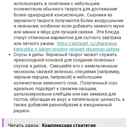
использовать в сочетании с небольшим
количеством обычного творога для достижения
более однородной консистенции․ Сырники из
зерненого творога получаются более воздушными
и нежными, особенно если добавить немного муки
или манки и яйцо для лучшей связки․ Эти блюда
станут отличным вариантом для сытного завтрака
или легкого ужина․
https://allclipart․ru/zharenaya-
kartoshka-s-lukom-prostoy-retsept-vkusnogo-uzhina
Соусы и дипы: Зерненый творог может служить
превосходной основой для создания полезных
соусов и дипов․ Смешайте его с измельченным
чесноком, свежей зеленью, специями (например,
черным перцем, паприкой) и небольшим
количеством лимонного сока․ Полученный соус
идеально подойдет к свежим овощам,
цельнозерновым хлебцам или как намазка для
тостов, обогащая их вкус и питательную ценность, а
также добавляя разнообразия в ежедневный
рацион․
Читать здесь:
Комплексная стратегия