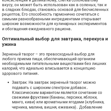
консистенции и деликатному, слегка солоноватому
вкусу, он может быть использован как в соленых, так и
в сладких блюдах, становясь основой для бесчисленных
рецептов; Его способность гармонично сочетаться с
самыми разнообразными ингредиентами открывает
широкие возможности для кулинарных экспериментов
и обогащения ежедневного рациона․
Оптимальный выбор для завтрака, перекуса и
ужина
Зерненый творог – это превосходный выбор для
любого приема пищи, обеспечивающий организм
необходимыми питательными веществами без лишних
калорий, что идеально вписывается в концепцию
здорового питания․
Завтрак: На завтрак зерненый творог можно
подавать с широким спектром добавок․
Классическим вариантом является сочетание со
свежими фруктами (бананы, персики, яблоки,
манго, киви) или ароматными ягодами (клубника,
черника, малина, вишня, ежевика)․ Добавление