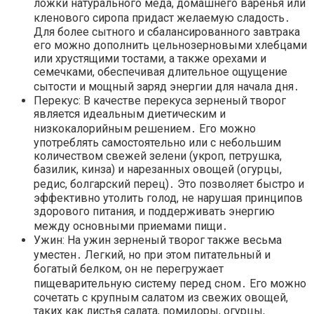
ложки натурального меда, домашнего варенья или
кленового сиропа придаст желаемую сладость․
Для более сытного и сбалансированного завтрака
его можно дополнить цельнозерновыми хлебцами
или хрустящими тостами, а также орехами и
семечками, обеспечивая длительное ощущение
сытости и мощный заряд энергии для начала дня․
Перекус: В качестве перекуса зерненый творог
является идеальным диетическим и
низкокалорийным решением․ Его можно
употреблять самостоятельно или с небольшим
количеством свежей зелени (укроп, петрушка,
базилик, кинза) и нарезанных овощей (огурцы,
редис, болгарский перец)․ Это позволяет быстро и
эффективно утолить голод, не нарушая принципов
здорового питания, и поддерживать энергию
между основными приемами пищи․
Ужин: На ужин зерненый творог также весьма
уместен․ Легкий, но при этом питательный и
богатый белком, он не перегружает
пищеварительную систему перед сном․ Его можно
сочетать с крупным салатом из свежих овощей,
таких как листья салата, помидоры, огурцы,