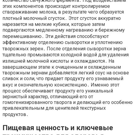
количество сычужного фермента․ Под воздействием
этих компонентов происходит контролируемое
створаживание молока, в результате чего образуется
плотный молочный сгусток․ Этот сгусток аккуратно
нарезается на мелкие кубики, которые затем
подвергаются медленному нагреванию и бережному
перемешиванию․ Эти действия способствуют
эффективному отделению сыворотки и уплотнению
творожных зерен․ После отделения сыворотки зерна
тщательно промываются холодной водой для удаления
излишней молочной кислоты и охлаждаются․ На
завершающем этапе к очищенным и охлажденным
творожным зернам добавляется легкий соус на основе
сливок и соли, что придает продукту его узнаваемый
вкус и окончательную консистенцию․ Именно этот
процесс обеспечивает продукту его уникальный
зернистый характер, отличающий его от
гомогенизированного творога и делающий его особенно
привлекательным для ценителей текстурных
продуктов․
Пищевая ценность и ключевые