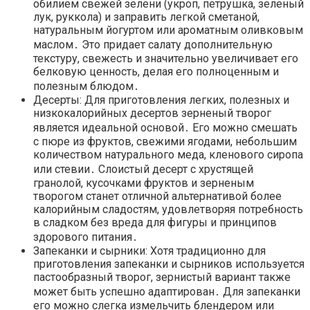
обилием свежей зелени (укроп, петрушка, зеленый
лук, руккола) и заправить легкой сметаной,
натуральным йогуртом или ароматным оливковым
маслом․ Это придает салату дополнительную
текстуру, свежесть и значительно увеличивает его
белковую ценность, делая его полноценным и
полезным блюдом․
Десерты: Для приготовления легких, полезных и
низкокалорийных десертов зерненый творог
является идеальной основой․ Его можно смешать
с пюре из фруктов, свежими ягодами, небольшим
количеством натурального меда, кленового сиропа
или стевии․ Слоистый десерт с хрустящей
гранолой, кусочками фруктов и зерненым
творогом станет отличной альтернативой более
калорийным сладостям, удовлетворяя потребность
в сладком без вреда для фигуры и принципов
здорового питания․
Запеканки и сырники: Хотя традиционно для
приготовления запеканки и сырников используется
пастообразный творог, зернистый вариант также
может быть успешно адаптирован․ Для запеканки
его можно слегка измельчить блендером или