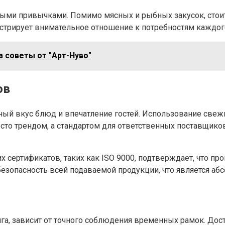
ыми привычками. Помимо мясных и рыбных закусок, стои
нстрирует внимательное отношение к потребностям каждог
 советы от "Арт-Нуво"
ов
ный вкус блюд и впечатление гостей. Использование свеж
осто трендом, а стандартом для ответственных поставщико
сертификатов, таких как ISO 9000, подтверждает, что про
 безопасность всей подаваемой продукции, что является а
нга, зависит от точного соблюдения временных рамок. До