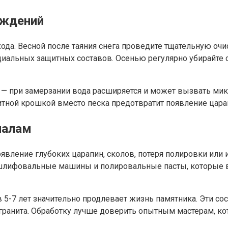
еждений
хода. Весной после таяния снега проведите тщательную оч
иальных защитных составов. Осенью регулярно убирайте 
и — при замерзании вода расширяется и может вызвать ми
итной крошкой вместо песка предотвратит появление цара
налам
вление глубоких царапин, сколов, потеря полировки или
шлифовальные машины и полировальные пасты, которые 
5-7 лет значительно продлевает жизнь памятника. Эти со
 гранита. Обработку лучше доверить опытным мастерам, ко