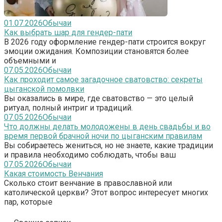
01.07.2026
Обычаи
Как выбрать шар для гендер-пати
В 2026 году оформление гендер-пати строится вокруг
эмоции ожидания. Композиции становятся более
объемными и
07.05.2026
Обычаи
Как проходит самое загадочное сватовство: секреты
цыганской помолвки
Вы оказались в мире, где сватовство — это целый
ритуал, полный интриг и традиций.
07.05.2026
Обычаи
Что должны делать молодожены в день свадьбы и во
время первой брачной ночи по цыганским правилам
Вы собираетесь жениться, но не знаете, какие традиции
и правила необходимо соблюдать, чтобы ваш
07.05.2026
Обычаи
Какая стоимость Венчания
Сколько стоит венчание в православной или
католической церкви? Этот вопрос интересует многих
пар, которые