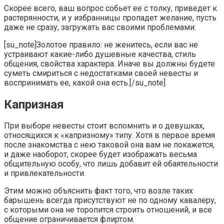
Скорее всего, ваш вопрос собьет ее с толку, приведет к
растерянности, и у избранницы пропадет желание, пусть
даже не сразу, загружать вас своими проблемами.
[su_note]Золотое правило: не женитесь, если вас не
устраивают какие-либо душевные качества, стиль
общения, свойства характера. Иначе вы должны будете
суметь смириться с недостатками своей невесты и
воспринимать ее, какой она есть.[/su_note]
Капризная
При выборе невесты стоит вспомнить и о девушках,
относящихся к «капризному» типу. Хотя в первое время
после знакомства с нею таковой она вам не покажется,
и даже наоборот, скорее будет изображать весьма
общительную особу, что лишь добавит ей обаятельности
и привлекательности.
Этим можно объяснить факт того, что возле таких
барышень всегда присутствуют не по одному кавалеру,
с которыми она не торопится строить отношений, и все
общение ограничивается флиртом.