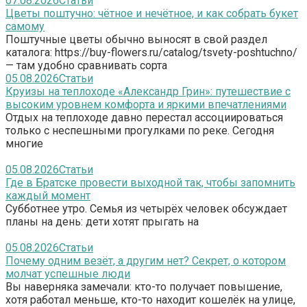
07.08.2026
Статьи
Цветы поштучно: чётное и нечётное, и как собрать букет
самому
Поштучные цветы обычно выносят в свой раздел
каталога: https://buy-flowers.ru/catalog/tsvety-poshtuchno/
— там удобно сравнивать сорта
05.08.2026
Статьи
Круизы на теплоходе «Александр Грин»: путешествие с
высоким уровнем комфорта и яркими впечатлениями
Отдых на теплоходе давно перестал ассоциироваться
только с неспешными прогулками по реке. Сегодня
многие
05.08.2026
Статьи
Где в Братске провести выходной так, чтобы запомнить
каждый момент
Субботнее утро. Семья из четырёх человек обсуждает
планы на день: дети хотят прыгать на
05.08.2026
Статьи
Почему одним везёт, а другим нет? Секрет, о котором
молчат успешные люди
Вы наверняка замечали: кто-то получает повышение,
хотя работал меньше, кто-то находит кошелёк на улице,