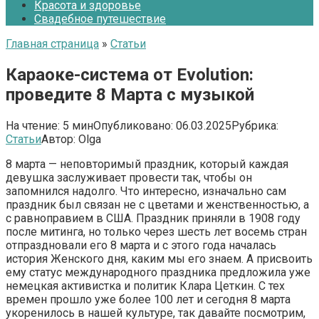
Красота и здоровье
Свадебное путешествие
Главная страница
»
Статьи
Караоке-система от Evolution:
проведите 8 Марта с музыкой
На чтение:
5 мин
Опубликовано:
06.03.2025
Рубрика:
Статьи
Автор:
Olga
8 марта — неповторимый праздник, который каждая
девушка заслуживает провести так, чтобы он
запомнился надолго. Что интересно, изначально сам
праздник был связан не с цветами и женственностью, а
с равноправием в США. Праздник приняли в 1908 году
после митинга, но только через шесть лет восемь стран
отпраздновали его 8 марта и с этого года началась
история Женского дня, каким мы его знаем. А присвоить
ему статус международного праздника предложила уже
немецкая активистка и политик Клара Цеткин. С тех
времен прошло уже более 100 лет и сегодня 8 марта
укоренилось в нашей культуре, так давайте посмотрим,