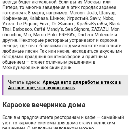
всегда будет актуальной. Если вы из Москвы или
Питера, то многие заведения в этих городах заранее
готовятся к 8 марта, например: Maroon, JoJo, Шануар,
Кофемания, Kalabasa, Шинок, Игристый, Saviv, Nobo,
Ухват, Le Pigeon, Enzo, Dr. Живаго, КрабыКутабы, Black
Thai, Barbosco, Caffé Mandy’s, Sea Signora, ZAZAZU, Mon
chouchou, Mio, Marso Polo, FRESA’s, Dacha х Molecule и
другие. Некоторые рестораны устраивают и караоке
вечера, где вы с близкими людьми можете исполнить
любимые песни. Так или иначе, насладиться вкусными
блюдами, праздничной атмосферой и приятным
общением — станет отличным решением в
Международный женский день.
Читать здесь:
Аренда авто для работы в такси в
Астане: все, что нужно знать
Караоке вечеринка дома
Если вы предпочитаете ресторанам и кафе — семейный
уют, то караоке-системы для дома станут неплохим
решением. С молодым человеком можно