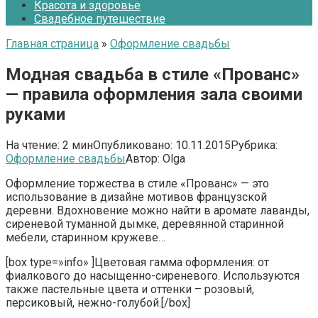
Красота и здоровье
Свадебное путешествие
Главная страница
»
Оформление свадьбы
Модная свадьба в стиле «Прованс»
— правила оформления зала своими
руками
На чтение:
2 мин
Опубликовано:
10.11.2015
Рубрика:
Оформление свадьбы
Автор:
Olga
Оформление торжества в стиле «Прованс» — это
использование в дизайне мотивов французской
деревни. Вдохновение можно найти в аромате лаванды,
сиреневой туманной дымке, деревянной старинной
мебели, старинном кружеве…
[box type=»info» ]Цветовая гамма оформления: от
фиалкового до насыщенно-сиреневого. Используются
также пастельные цвета и оттенки – розовый,
персиковый, нежно-голубой.[/box]