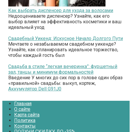
Как выбрать диспенсер для ухода за волосами
Недооцениваете диспенсер? Узнайте, как его
выбор влияет на эффективность косметики и ваш
идеальный уход
Свадебный Уикенд: Искусное Начало Долгого Пути
Мечтаете о незабываемом свадебном уикенде?
Узнайте, как спланировать идеальное торжество,
чтобы каждый гость был
Свадьба в стиле “легкая вечеринка”: фуршетный
зал, танцы и минимум формальностей
Введение У многих до сих пор в голове один образ
«правильной» свадьбы: выкуп, кортеж,
Аккумулятор Dell G91J0
Главная
О сайте
Карта сайта
Политика
Контакты
ПОЛУЧИ СКИДКУ ДО -35%.