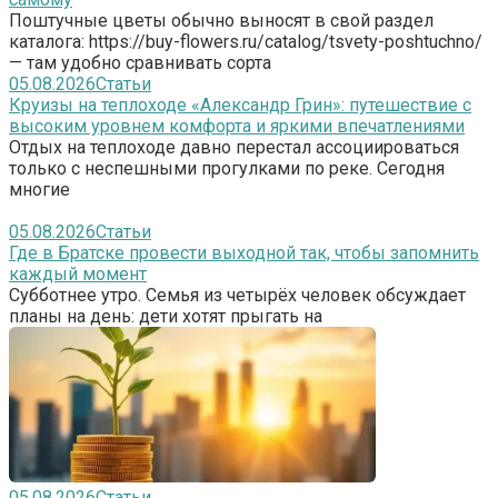
Поштучные цветы обычно выносят в свой раздел
каталога: https://buy-flowers.ru/catalog/tsvety-poshtuchno/
— там удобно сравнивать сорта
05.08.2026
Статьи
Круизы на теплоходе «Александр Грин»: путешествие с
высоким уровнем комфорта и яркими впечатлениями
Отдых на теплоходе давно перестал ассоциироваться
только с неспешными прогулками по реке. Сегодня
многие
05.08.2026
Статьи
Где в Братске провести выходной так, чтобы запомнить
каждый момент
Субботнее утро. Семья из четырёх человек обсуждает
планы на день: дети хотят прыгать на
05.08.2026
Статьи