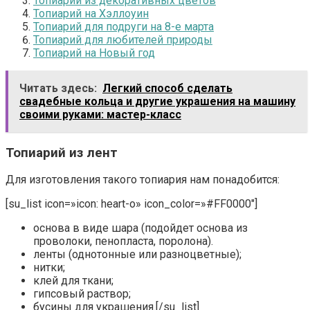
Топиарий из декоративных цветов
Топиарий на Хэллоуин
Топиарий для подруги на 8-е марта
Топиарий для любителей природы
Топиарий на Новый год
Читать здесь:
Легкий способ сделать
свадебные кольца и другие украшения на машину
своими руками: мастер-класс
Топиарий из лент
Для изготовления такого топиария нам понадобится:
[su_list icon=»icon: heart-o» icon_color=»#FF0000″]
основа в виде шара (подойдет основа из
проволоки, пенопласта, поролона).
ленты (однотонные или разноцветные);
нитки;
клей для ткани;
гипсовый раствор;
бусины для украшения.[/su_list]