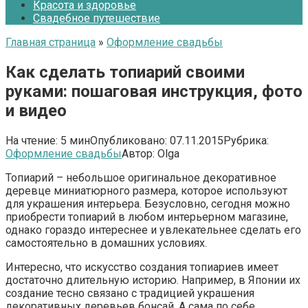
Красота и здоровье
Свадебное путешествие
Главная страница
»
Оформление свадьбы
Как сделать топиарий своими
руками: пошаговая инструкция, фото
и видео
На чтение:
5 мин
Опубликовано:
07.11.2015
Рубрика:
Оформление свадьбы
Автор:
Olga
Топиарий – небольшое оригинальное декоративное
деревце миниатюрного размера, которое используют
для украшения интерьера. Безусловно, сегодня можно
приобрести топиарий в любом интерьерном магазине,
однако гораздо интереснее и увлекательнее сделать его
самостоятельно в домашних условиях.
Интересно, что искусство создания топиариев имеет
достаточно длительную историю. Например, в Японии их
создание тесно связано с традицией украшения
декоративных деревьев бонсай. А сама по себе