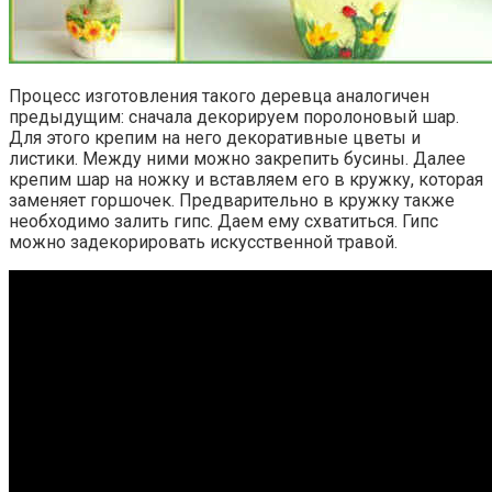
Процесс изготовления такого деревца аналогичен
предыдущим: сначала декорируем поролоновый шар.
Для этого крепим на него декоративные цветы и
листики. Между ними можно закрепить бусины. Далее
крепим шар на ножку и вставляем его в кружку, которая
заменяет горшочек. Предварительно в кружку также
необходимо залить гипс. Даем ему схватиться. Гипс
можно задекорировать искусственной травой.