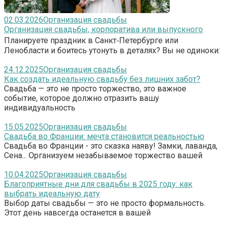
02.03.2026
Организация свадьбы
Организация свадьбы, корпоратива или выпускного
Планируете праздник в Санкт‑Петербурге или
Ленобласти и боитесь утонуть в деталях? Вы не одиноки:
24.12.2025
Организация свадьбы
Как создать идеальную свадьбу без лишних забот?
Свадьба — это не просто торжество, это важное
событие, которое должно отразить вашу
индивидуальность
15.05.2025
Организация свадьбы
Свадьба во Франции: мечта становится реальностью
Свадьба во Франции - это сказка наяву! Замки, лаванда,
Сена... Организуем незабываемое торжество вашей
10.04.2025
Организация свадьбы
Благоприятные дни для свадьбы в 2025 году: как
выбрать идеальную дату
Выбор даты свадьбы — это не просто формальность.
Этот день навсегда останется в вашей