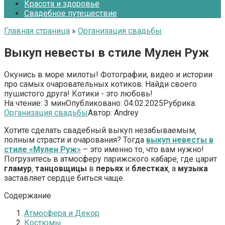
Красота и здоровье
Свадебное путешествие
Главная страница
»
Организация свадьбы
Выкуп невесты в стиле Мулен Руж
Окунись в море милоты! Фотографии, видео и истории
про самых очаровательных котиков. Найди своего
пушистого друга! Котики - это любовь!
На чтение:
3 мин
Опубликовано:
04.02.2025
Рубрика:
Организация свадьбы
Автор:
Andrey
Хотите сделать свадебный выкуп незабываемым‚
полным страсти и очарования? Тогда
выкуп невесты в
стиле «Мулен Руж»
– это именно то‚ что вам нужно!
Погрузитесь в атмосферу парижского кабаре‚ где царит
гламур
‚
танцовщицы
в
перьях
и
блестках
‚ а
музыка
заставляет сердце биться чаще.
Содержание
Атмосфера и Декор
Костюмы