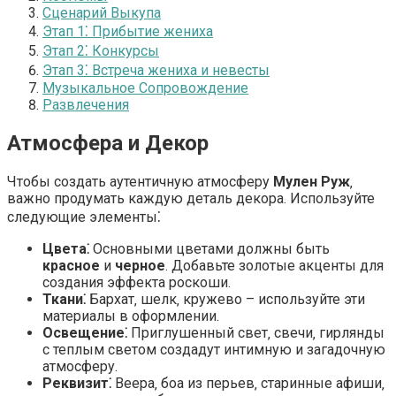
Сценарий Выкупа
Этап 1⁚ Прибытие жениха
Этап 2⁚ Конкурсы
Этап 3⁚ Встреча жениха и невесты
Музыкальное Сопровождение
Развлечения
Атмосфера и Декор
Чтобы создать аутентичную атмосферу
Мулен Руж
‚
важно продумать каждую деталь декора. Используйте
следующие элементы⁚
Цвета⁚
Основными цветами должны быть
красное
и
черное
. Добавьте золотые акценты для
создания эффекта роскоши.
Ткани⁚
Бархат‚ шелк‚ кружево – используйте эти
материалы в оформлении.
Освещение⁚
Приглушенный свет‚ свечи‚ гирлянды
с теплым светом создадут интимную и загадочную
атмосферу.
Реквизит⁚
Веера‚ боа из перьев‚ старинные афиши‚