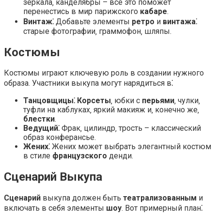
зеркала‚ канделябры – все это поможет
перенестись в мир парижского
кабаре
.
Винтаж⁚
Добавьте элементы
ретро
и
винтажа
⁚
старые фотографии‚ граммофон‚ шляпы.
Костюмы
Костюмы играют ключевую роль в создании нужного
образа. Участники выкупа могут нарядиться в⁚
Танцовщицы⁚
Корсеты
‚ юбки с
перьями
‚ чулки‚
туфли на каблуках‚ яркий макияж и‚ конечно же‚
блестки
.
Ведущий⁚
Фрак‚ цилиндр‚ трость – классический
образ конферансье.
Жених⁚
Жених может выбрать элегантный костюм
в стиле
французского
денди.
Сценарий Выкупа
Сценарий
выкупа должен быть
театрализованным
и
включать в себя элементы
шоу
. Вот примерный план⁚