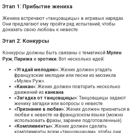
Этап 1⁚ Прибытие жениха
Жениха встречают «танцовщицы» в игривых нарядах.
Они предлагают ему пройти ряд испытаний‚ чтобы
доказать свою любовь к невесте.
Этап 2⁚ Конкурсы
Конкурсы должны быть связаны с тематикой
Мулен
Руж
‚
Парижа
и
эротики
. Вот несколько идей⁚
«Угадай мелодию»⁚
Жених должен угадать
французские мелодии или песни из мюзикла
«Мулен Руж».
«Канкан»⁚
Жених должен повторить несколько
движений из
канкана
.
«Загадка от танцовщицы»⁚
Танцовщицы задают
жениху загадки или вопросы о невесте.
«Признание в любви»⁚
Жених должен признаться в
любви к невесте на французском языке (можно
использовать фразы‚ заранее подготовленные).
«Комплименты»⁚
Жених должен сделать
комплименты всем «танцовщицам»‚ чтобы они