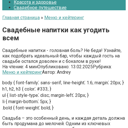
Красота и здоровье
Свадебное путешествие
Главная страница
»
Меню и кейтеринг
Свадебные напитки как угодить
всем
Свадебные напитки - головная боль? Не беда! Узнайте,
как подобрать идеальный бар, чтобы каждый гость на
свадьбе остался доволен и с бокалом в руке!
На чтение:
4 мин
Опубликовано:
13.02.2025
Рубрика:
Меню и кейтеринг
Автор:
Andrey
body { font-family⁚ sans-serif; line-height⁚ 1.6; margin⁚ 20px; }
h1, h2, h3 { color⁚ #333; }
ul { list-style-type⁚ disc; margin-left⁚ 20px; }
li { margin-bottom⁚ 5px; }
.bold { font-weight⁚ bold; }
Свадьба – это особенный день, и каждая деталь должна
быть продумана до мелочей. Одним из ключевых