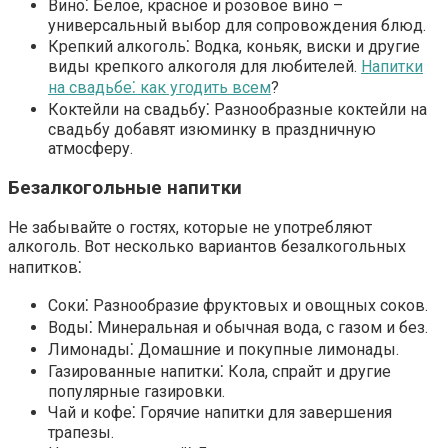
Вино⁚
Белое, красное и розовое вино –
универсальный выбор для сопровождения блюд.
Крепкий алкоголь⁚
Водка, коньяк, виски и другие
виды крепкого алкоголя для любителей.
Напитки
на свадьбе⁚ как угодить всем
?
Коктейли на свадьбу⁚
Разнообразные
коктейли на
свадьбу
добавят изюминку в праздничную
атмосферу.
Безалкогольные напитки
Не забывайте о гостях, которые не употребляют
алкоголь. Вот несколько вариантов
безалкогольных
напитков
⁚
Соки⁚
Разнообразие фруктовых и овощных соков.
Воды⁚
Минеральная и обычная вода, с газом и без.
Лимонады⁚
Домашние и покупные
лимонады
.
Газированные напитки⁚
Кола, спрайт и другие
популярные газировки.
Чай и кофе⁚
Горячие напитки для завершения
трапезы.