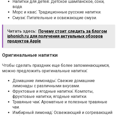
Напитки для детей⁚
Детское шампанское, соки,
вода.
Морс и квас⁚
Традиционные русские напитки.
Смузи⁚
Питательные и освежающие
смузи
.
Читать здесь:
Почему стоит следить за блогом
iphonich.ru для получения актуальных обзоров
продуктов Apple
Оригинальные напитки
Чтобы сделать праздник еще более запоминающимся,
можно предложить
оригинальные напитки
⁚
Домашние лимонады⁚
Свежие
домашние
лимонады
с различными вкусами.
Фруктовые и ягодные напитки⁚
Компоты,
фруктовые напитки
,
ягодные напитки
.
Травяные чаи⁚
Ароматные и полезные
травяные
чаи
.
Имбирный лимонад⁚
Освежающий и согревающий