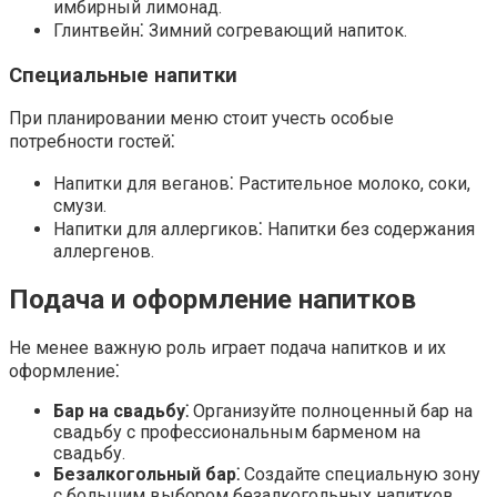
имбирный лимонад
.
Глинтвейн⁚
Зимний согревающий напиток.
Специальные напитки
При планировании меню стоит учесть особые
потребности гостей⁚
Напитки для веганов⁚
Растительное молоко, соки,
смузи.
Напитки для аллергиков⁚
Напитки без содержания
аллергенов.
Подача и оформление напитков
Не менее важную роль играет
подача напитков
и их
оформление⁚
Бар на свадьбу⁚
Организуйте полноценный
бар на
свадьбу
с профессиональным
барменом на
свадьбу
.
Безалкогольный бар⁚
Создайте специальную зону
с большим выбором
безалкогольных напитков
.