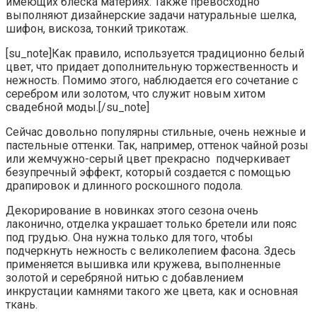
имеющих блеска материях. Также превосходно
выполняют дизайнерские задачи натуральные шелка,
шифон, вискоза, тонкий трикотаж.
[su_note]Как правило, используется традиционно белый
цвет, что придает дополнительную торжественность и
нежность. Помимо этого, наблюдается его сочетание с
серебром или золотом, что служит новым хитом
свадебной моды.[/su_note]
Сейчас довольно популярны стильные, очень нежные и
пастельные оттенки. Так, например, оттенок чайной розы
или жемчужно-серый цвет прекрасно подчеркивает
безупречный эффект, который создается с помощью
драпировок и длинного роскошного подола.
Декорирование в новинках этого сезона очень
лаконично, отделка украшает только бретели или пояс
под грудью. Она нужна только для того, чтобы
подчеркнуть нежность с великолепием фасона. Здесь
применяется вышивка или кружева, выполненные
золотой и серебряной нитью с добавлением
инкрустации камнями такого же цвета, как и основная
ткань.